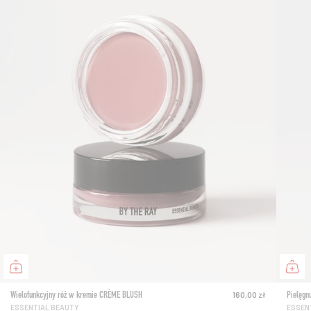
Wielofunkcyjny róż w kremie CRÈME BLUSH
Pielęgn
160,00 zł
ESSENTIAL BEAUTY
ESSEN