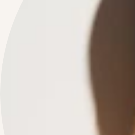
DOŁĄCZ DO NASZEJ SPOŁECZNOŚCI
Wejdź do świata BTR! Subskrybuj newsletter
BY THE RAY BEAUTY
,
odbierz
-10% na pierwsze zamówienie
i bądź na bieżąco z nowościami i ofertami specjalnymi.