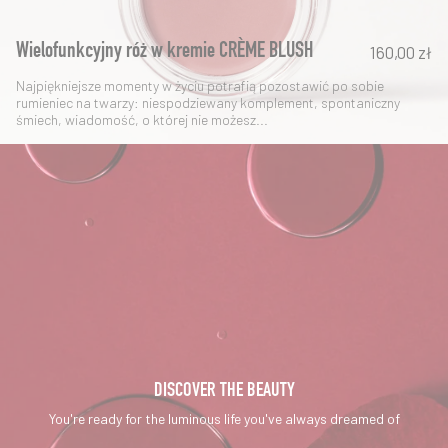
Wielofunkcyjny róż w kremie CRÈME BLUSH
160,00 zł
Najpiękniejsze momenty w życiu potrafią pozostawić po sobie
rumieniec na twarzy: niespodziewany komplement, spontaniczny
śmiech, wiadomość, o której nie możesz...
DISCOVER THE BEAUTY
You're ready for the luminous life you've always dreamed of