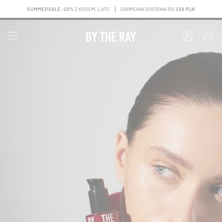
Przejdź
SUMMER SALE -20%
Z KODEM:
LATO
DARMOWA DOSTAWA OD
299 PLN
do
treści
KONTO