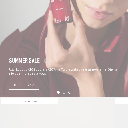
SUMMER SALE
Użyj kodu: LATO i odbierz -20% na Twoje wakacyjne zamówienie. Oferta
nie obejmuje zestawów.
KUP TERAZ
PREMIERA